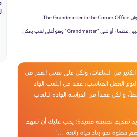
ج
ل
ويوضح كيفية تحول لاعبي الشطرنج الجيدين إلى لاعبين عظما ، أو حتى "Grandmaster" وهو أعلى لقب يمكن
الكثير من الساعات، ولكن على نفس القدر من
وع العمل المناسب؛ عقد من اللعب الجاد
 و لكن عقداً من الدراسة الجادة لألعاب
ريد تقديم نصيحة مفيدة: يجب عليك أن تفهم
هم خطوة نحو بناء حياة رائعة ..."