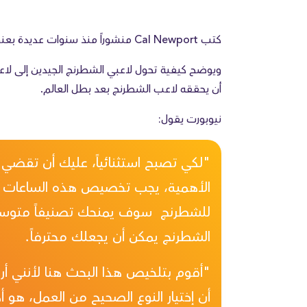
كتب Cal Newport منشوراً منذ سنوات عديدة بعنوان The Grandmaster in the Corner Office
أن يحققه لاعب الشطرنج بعد بطل العالم.
نيوبورت يقول:
"لكي تصبح استثنائياً، عليك أن تقضي 
الأهمية، يجب تخصيص هذه الساعات لن
للشطرنج سوف يمنحك تصنيفاً متوسطاً،
الشطرنج يمكن أن يجعلك محترفاً.
"أقوم بتلخيص هذا البحث هنا لأنني أ
أن إختيار النوع الصحيح من العمل، هو أ