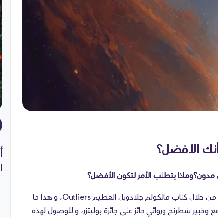
أنك الأفضل؟
أ
الـ
 مدون؟
وماذا يتطلب الأمر لتكون الأفضل؟
الإجابة غير المألوفة هي 10000 ساعة، وقد اشتهرت من خلال كتاب مالكولم جلادويل العظيم Outliers، و هذا ما
وخبير شطرنج وروائي حائز على جائزة بوليتزر، و للوصول لهذه