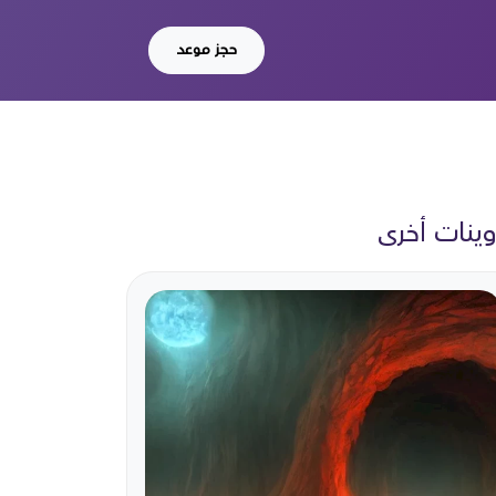
حجز موعد
ينات أخرى